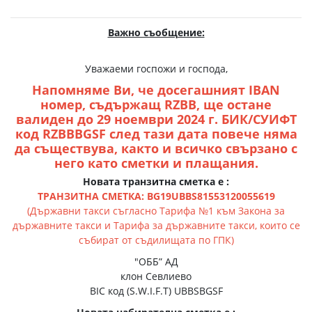
Важно съобщение:
Уважаеми госпожи и господа,
Напомняме Ви, че досегашният IBAN
номер, съдържащ RZBB, ще остане
валиден до 29 ноември 2024 г. БИК/СУИФТ
код RZBBBGSF след тази дата повече няма
да съществува, както и всичко свързано с
него като сметки и плащания.
Новата транзитна сметка е :
ТРАНЗИТНА СМЕТКА: BG19UBBS81553120055619
(Държавни такси съгласно Тарифа №1 към Закона за
държавните такси и Тарифа за държавните такси, които се
събират от съдилищата по ГПК)
"ОББ” АД
клон Севлиево
BIC код (S.W.I.F.T) UBBSBGSF