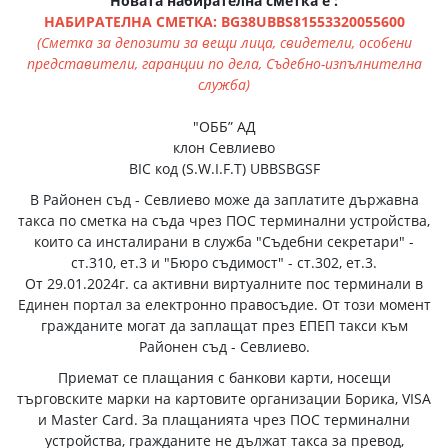
Новата набирателна сметка е :
НАБИРАТЕЛНА СМЕТКА: BG38UBBS81553320055600
(Сметка за депозити за вещи лица, свидетели, особени
представители, гаранции по дела, Съдебно-изпълнителна
служба)
"ОББ” АД
клон Севлиево
BIC код (S.W.I.F.T) UBBSBGSF
В Районен съд - Севлиево може да заплатите държавна
такса по сметка на съда чрез ПОС терминални устройства,
които са инсталирани в служба "Съдебни секретари" -
ст.310, ет.3 и "Бюро съдимост" - ст.302, ет.3.
От 29.01.2024г. са активни виртуалните пос терминали в
Единен портал за електронно правосъдие. От този момент
гражданите могат да заплащат през ЕПЕП такси към
Районен съд - Севлиево.
Приемат се плащания с банкови карти, носещи
търговските марки на картовите организации Борика, VISA
и Master Card. За плащанията чрез ПОС терминални
устройства, гражданите не дължат такса за превод,