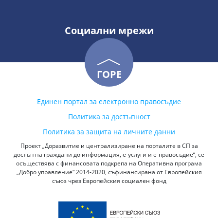
Социални мрежи
ГОРЕ
Единен портал за електронно правосъдие
Политика за достъпност
Политика за защита на личните данни
Проект „Доразвитие и централизиране на порталите в СП за
достъп на граждани до информация, е-услуги и е-правосъдие“, се
осъществява с финансовата подкрепа на Оперативна програма
„Добро управление“ 2014-2020, съфинансирана от Европейския
съюз чрез Европейския социален фонд