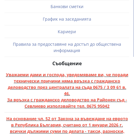
Банкови сметки
График на заседанията
Кариери
Правила за предоставяне на достъп до обществена
информация
Съобщение
Уважаеми дами и господа, уведомяваме ви, че поради
технически причини няма връзка с гражданско
деловодство през централата на съда 0675 / 3 09 61 в.
46.
За връзка с гражданско деловодство на Районен съд -
Севлиево използвайте тел. 0675 95042
На основание чл. 52 от Закона за въвеждане на еврото
в Република България, считано от 1 януари 2026 г.
всички дължими суми по делата - такси, разноски,