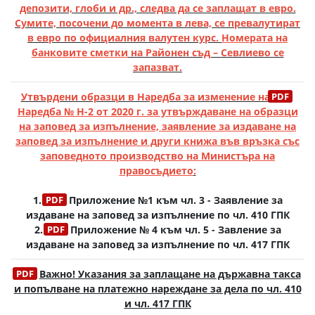
депозити, глоби и др., следва да се заплащат в евро.
Сумите, посочени до момента в лева, се превалутират
в евро по официалния валутен курс.
Номерата на
банковите сметки
на Районен съд – Севлиево се
запазват.
Утвърдени образци в Наредба за изменение на
Наредба № Н-2 от 2020 г. за утвърждаване на образци
на заповед за изпълнение, заявление за издаване на
заповед за изпълнение и други книжа във връзка със
заповедното производство на Министъра на
правосъдието
:
1.
Приложение №1 към чл. 3 - Заявление за
издаване на заповед за изпълнение по чл. 410 ГПК
2.
Приложение № 4 към чл. 5 - Завление за
издаване на заповед за изпълнение по чл. 417 ГПК
Важно! Указания за заплащане на държавна такса
и попълване на платежно нареждане за дела по чл. 410
и чл. 417 ГПК